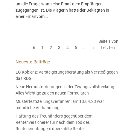
um die Frage, wann eine Email dem Empfänger
zugegangen ist. Die Klägerin hatte der Beklagten in
einer Email vom...
Seite 1 von
6
1
2
3
4
5
...
»
Letzte »
Neueste Beiträge
LG Koblenz: Versteigerungsberatung als Verstoß gegen
das RDG
Neue Herausforderungen in der Zwangsvollstreckung:
Alles Wichtige zu den neuen Formularen
Musterfeststellungsverfahren: am 13.04.23 war
mündliche Verhandlung
Haftung des Treuhänders gegenüber dem
Rentenversicherer für nach dem Tod des
Rentenempfängers überzahlte Rente