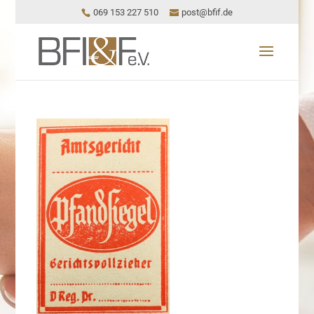
069 153 227 510
post@bfif.de